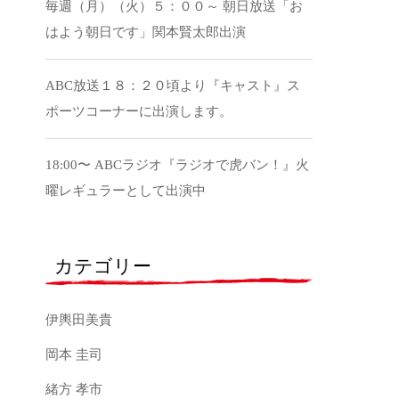
毎週（月）（火）５：００～ 朝日放送「お
はよう朝日です」関本賢太郎出演
ABC放送１８：２０頃より『キャスト』ス
ポーツコーナーに出演します。
18:00〜 ABCラジオ『ラジオで虎バン！』火
曜レギュラーとして出演中
カテゴリー
伊輿田美貴
岡本 圭司
緒方 孝市