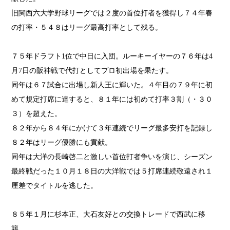
旧関西六大学野球リーグでは２度の首位打者を獲得し７４年春
の打率・５４８はリーグ最高打率として残る。
７５年ドラフト1位で中日に入団。ルーキーイヤーの７６年は4
月7日の阪神戦で代打としてプロ初出場を果たす。
同年は６７試合に出場し新人王に輝いた。４年目の７９年に初
めて規定打席に達すると、８１年には初めて打率３割（・３０
３）を超えた。
８２年から８４年にかけて３年連続でリーグ最多安打を記録し
８２年はリーグ優勝にも貢献。
同年は大洋の長崎啓二と激しい首位打者争いを演じ、シーズン
最終戦だった１０月１８日の大洋戦では５打席連続敬遠され１
厘差でタイトルを逃した。
８５年１月に杉本正、大石友好との交換トレードで西武に移
籍。