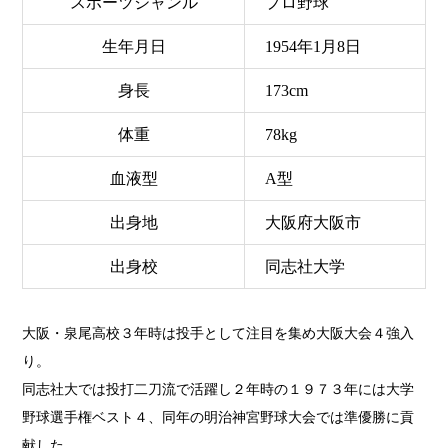
スポーツジャンル
プロ野球
生年月日
1954年1月8日
身長
173cm
体重
78kg
血液型
A型
出身地
大阪府大阪市
出身校
同志社大学
大阪・泉尾高校３年時は投手として注目を集め大阪大会４強入
り。
同志社大では投打二刀流で活躍し２年時の１９７３年には大学
野球選手権ベスト４、同年の明治神宮野球大会では準優勝に貢
献した。