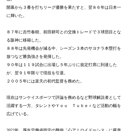
開幕から３番を打ちリーグ優勝を果たすと、翌８６年は日本一
に輝いた。
８７年に吉竹春樹、前田耕司との交換トレードで３球団目とな
る阪神に移籍した。
８８年は先発機会が減る中、シーズン３本のサヨナラ本塁打を
放つなど勝負強さを発揮した。
９０年は１１９試合に出場し５年ぶりに規定打席に到達した
が、翌９１年限りで現役を引退。
２００５年には楽天の初代監督を務めた。
現在はサンケイスポーツで評論を務めるなど野球解説者として
活躍する一方、タレントやＹｏｕ Ｔｕｂｅｒなど活動の幅を
広げている。
2022年、厚生労働省指定の難病「心アミロイドーシス」に罹患