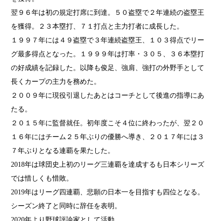
翌９６年は初の規定打席に到達。５０盗塁で２年連続の盗塁王
を獲得。２３本塁打、７１打点と主力打者に成長した。
１９９７年には４９盗塁で３年連続盗塁王、１０３得点でリー
グ最多得点となった。１９９９年は打率・３０５、３６本塁打
の好成績を記録した。以降も俊足、強肩、強打の外野手として
長くカープの主力を務めた。
２００９年に現役引退したあとはコーチとして後進の指導にあ
たる。
２０１５年に監督就任。初年度こそ４位に終わったが、翌２０
１６年にはチーム２５年ぶりの優勝へ導き、２０１７年には３
７年ぶりとなる連覇を果たした。
2018年は球団史上初のリーグ三連覇を達成するも日本シリーズ
では惜しくも惜敗。
2019年はリーグ四連覇、悲願の日本一を目指すも四位となる。
シーズン終了と同時に辞任を表明。
2020年より野球評論家として活動。