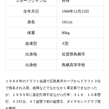
スポーツジャンル
野球
生年月日
1968年12月25日
身長
181cm
体重
80kg
血液型
A型
出身地
佐賀県鳥栖市
出身校
鳥栖高等学校
１９８６年のドラフト会議で広島東洋カープからドラフト３位
で指名され入団。故障などでなかなか１軍定着できなかった
が、１９９５年に規定打席不足ながら打率・３１６、１０本塁
打、４３打点、４７盗塁で初の盗塁王、ダイヤモンドグラブ賞
を獲得。