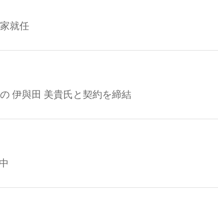
家就任
の 伊與田 美貴氏と契約を締結
演中